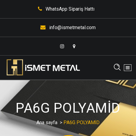
İçeriğe
WhatsApp Sipariş Hattı
geç
info@ismetmetal.com
PA6G POLYAMİD
Ana sayfa
>
PA6G POLYAMİD