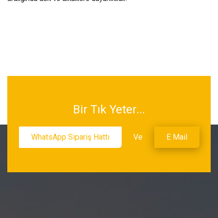
Bir Tık Yeter...
WhatsApp Sipariş Hattı
Ve
E Mail