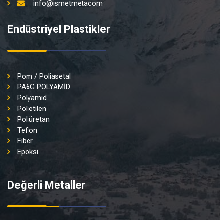
info@ismetmetacom
Endüstriyel Plastikler
Pom / Poliasetal
PA6G POLYAMİD
Polyamid
Polietilen
Poliüretan
Teflon
Fiber
Epoksi
Değerli Metaller