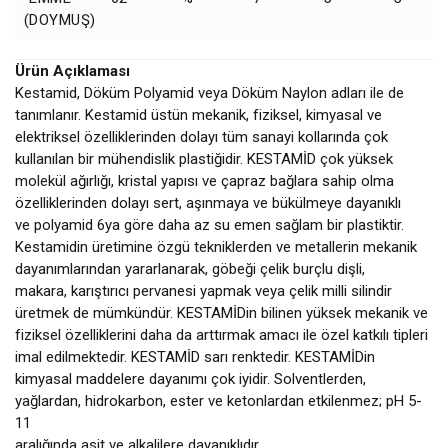
(DOYMUŞ)
Ürün Açıklaması
Kestamid, Döküm Polyamid veya Döküm Naylon adları ile de
tanımlanır. Kestamid üstün mekanik, fiziksel, kimyasal ve
elektriksel özelliklerinden dolayı tüm sanayi kollarında çok
kullanılan bir mühendislik plastiğidir. KESTAMİD çok yüksek
molekül ağırlığı, kristal yapısı ve çapraz bağlara sahip olma
özelliklerinden dolayı sert, aşınmaya ve bükülmeye dayanıklı
ve polyamid 6ya göre daha az su emen sağlam bir plastiktir.
Kestamidin üretimine özgü tekniklerden ve metallerin mekanik
dayanımlarından yararlanarak, göbeği çelik burçlu dişli,
makara, karıştırıcı pervanesi yapmak veya çelik milli silindir
üretmek de mümkündür. KESTAMİDin bilinen yüksek mekanik ve
fiziksel özelliklerini daha da arttırmak amacı ile özel katkılı tipleri
imal edilmektedir. KESTAMİD sarı renktedir. KESTAMİDin
kimyasal maddelere dayanımı çok iyidir. Solventlerden,
yağlardan, hidrokarbon, ester ve ketonlardan etkilenmez; pH 5-
11
aralığında asit ve alkalilere dayanıklıdır.