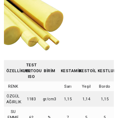
TEST
ÖZELLİKLER
METODU
BİRİM
KESTAMİD
KESTOİL
KESTLUB
ISO
RENK
Sarı
Yeşil
Bordo
ÖZGÜL
1183
gr/cm3
1,15
1,14
1,15
AĞIRLIK
SU
EMME
62
%
7
5
5